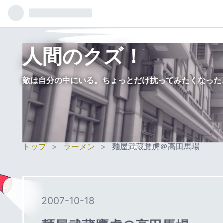
人間のクズ！
敵は自分の中にいる。ちょっとだけ抗ってみたくなった
トップ
>
ラーメン
>
麺屋武蔵鷹虎＠高田馬場
2007
-
10
-
18