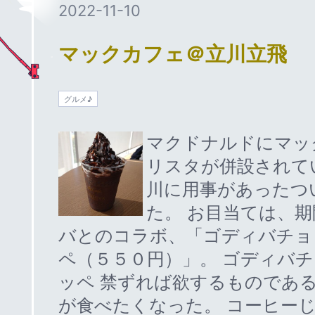
2022
-
11
-
10
マックカフェ＠立川立飛
グルメ♪
マクドナルドにマッ
リスタが併設されて
川に用事があったつ
た。 お目当ては、
バとのコラボ、「ゴディバチョ
ペ（５５０円）」。 ゴディバ
ッペ 禁ずれば欲するものであ
が食べたくなった。 コーヒー