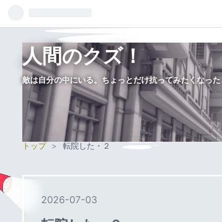
人間のクズ！
敵は自分の中にいる。ちょっとだけ抗ってみたくなった
トップ
>
転院した・２
2026
-
07
-
03