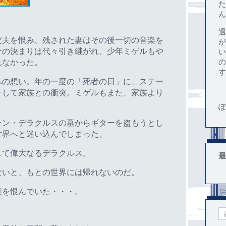
た
ん
過
だ夫を恨み、残された妻はその後一切の音楽を
が
その決まりは代々引き継がれ、少年ミゲルもや
い
れなかった。
の
す
への想い。年の一度の「死者の日」に、ステー
そして家族との衝突。ミゲルもまた、家族より
ぽ
ャン・デラクルスの墓からギターを盗もうとし
世界へと迷い込んでしまった。
して偉大なるデラクルス。
最
ないと、もとの世界には帰れないのだ。
楽を恨んでいた・・・。