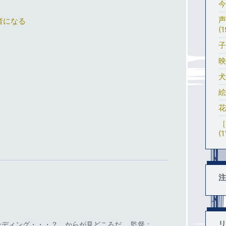
今
声
者になる
(1
子
映
犬
絵
花
［
(1
注
リ
ディング・・・？、からが見どころだ。 監督：…