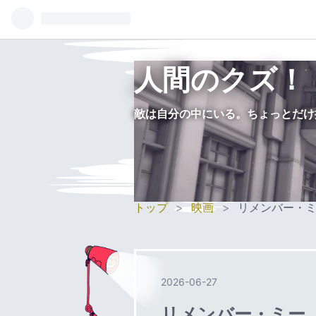
人間のクズ！
敵は自分の中にいる。ちょっとだけ
トップ
>
映画
>
リメンバー・
2026
-
06
-
27
リメンバー・ミー