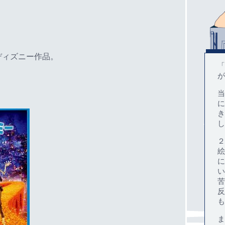
ディズニー作品。
「
が
当
に
き
し
２
絵
に
い
苦
反
も
ま