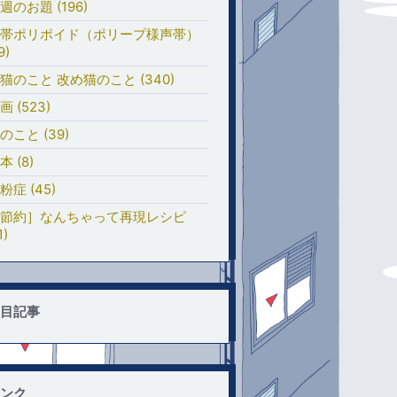
週のお題 (196)
帯ポリポイド（ポリープ様声帯）
9)
猫のこと 改め猫のこと (340)
画 (523)
のこと (39)
本 (8)
粉症 (45)
節約］なんちゃって再現レシピ
1)
目記事
ンク