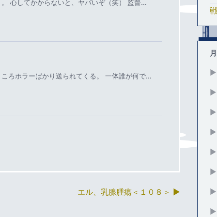
。 心してかからないと、ヤバいぞ（笑） 監督…
月
▶
ころホラーばかり送られてくる。 一体誰が何で…
▶
▶
▶
▶
▶
▶
エル、乳腺腫瘍＜１０８＞
▶