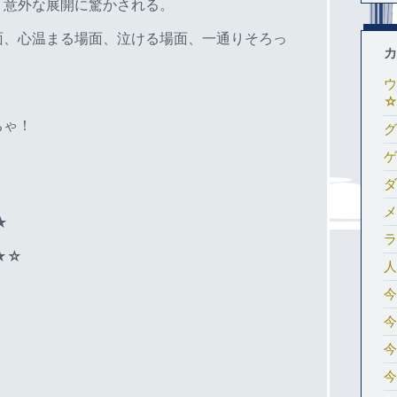
、意外な展開に驚かされる。
面、心温まる場面、泣ける場面、一通りそろっ
カ
ウ
☆
ちゃ！
グ
ゲ
ダ
メ
★
ラ
★☆
人
今
今
今
今